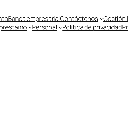
nta
Banca empresarial
Contáctenos
Gestión 
 préstamo
Personal
Política de privacidad
P