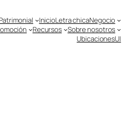
Patrimonial
Inicio
Letra chica
Negocio
romoción
Recursos
Sobre nosotros
Ubicaciones
UI