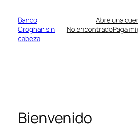
Saltar
al
Banco
Abre una cue
contenido
Croghan sin
No encontrado
Paga mi
cabeza
Bienvenido