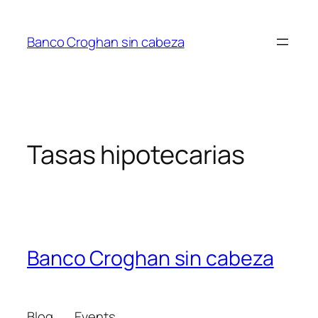
Saltar
al
Banco Croghan sin cabeza
contenido
Tasas hipotecarias
Banco Croghan sin cabeza
Blog
Events