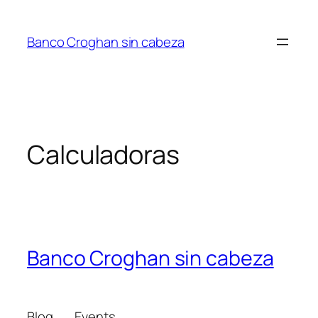
Saltar
al
Banco Croghan sin cabeza
contenido
Calculadoras
Banco Croghan sin cabeza
Blog
Events