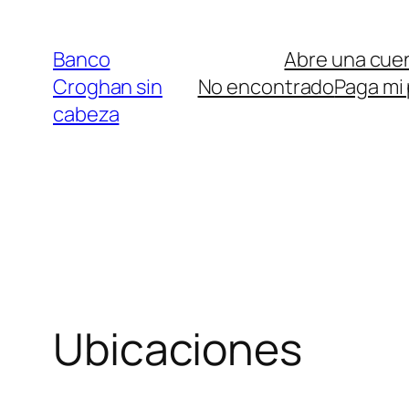
Saltar
al
Banco
Abre una cue
contenido
Croghan sin
No encontrado
Paga mi
cabeza
Ubicaciones