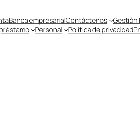
nta
Banca empresarial
Contáctenos
Gestión 
 préstamo
Personal
Política de privacidad
P