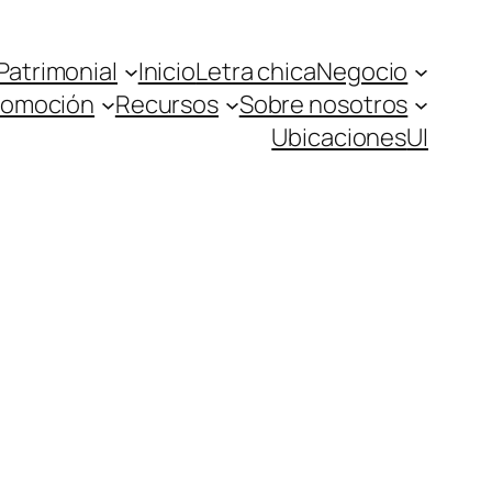
Patrimonial
Inicio
Letra chica
Negocio
romoción
Recursos
Sobre nosotros
Ubicaciones
UI